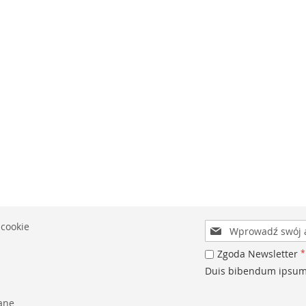
Subskrybuj
 cookie
nasz
newsletter:
Zgoda Newsletter
Duis bibendum ipsum u
ane