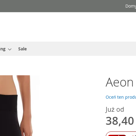
Domy
ing
Sale
Aeon 
Oceń ten produ
Już od
38,40