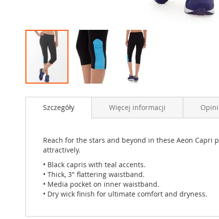
Przejdź
na
Szczegóły
Więcej informacji
Opini
początek
galerii
Reach for the stars and beyond in these Aeon Capri pa
attractively.
• Black capris with teal accents.
• Thick, 3" flattering waistband.
• Media pocket on inner waistband.
• Dry wick finish for ultimate comfort and dryness.