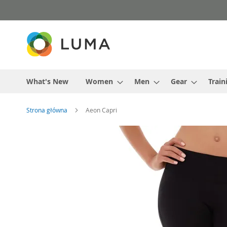
Przejdź
do
treści
What's New
Women
Men
Gear
Train
Strona główna
Aeon Capri
Przejdź
na
koniec
galerii