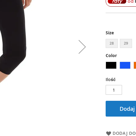
raty
od
Size
28
29
Color
Ilość
Dodaj
DODAJ DO