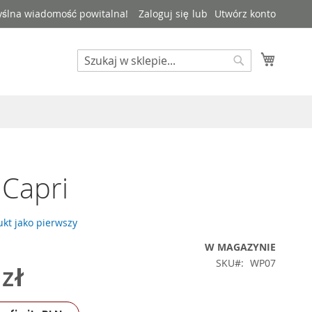
ślna wiadomość powitalna!
Zaloguj się
Utwórz konto
Szukaj
Mój kos
Szukaj
Capri
kt jako pierwszy
W MAGAZYNIE
SKU
WP07
 zł