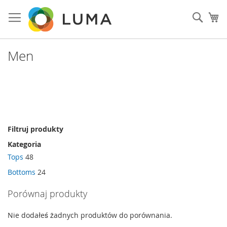
Przejdź
do
Szuka
Mó
treści
Men
Filtruj produkty
Kategoria
Tops
48
Bottoms
24
Porównaj produkty
Nie dodałeś żadnych produktów do porównania.